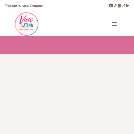
📷
🎵
📘
📌
▶️
Descubre. Ama. Comparte.
Saltar
al
contenido