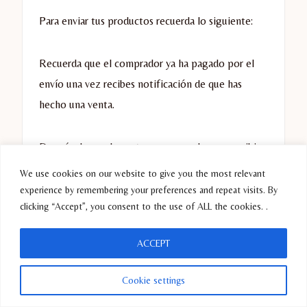
Para enviar tus productos recuerda lo siguiente:
Recuerda que el comprador ya ha pagado por el
envío una vez recibes notificación de que has
hecho una venta.
Depués de que la venta es procesada vas a recibir
en tu email el «label» o etiqueta de envio que
We use cookies on our website to give you the most relevant
debes imprimir y pegar en el paquete. Esta
experience by remembering your preferences and repeat visits. By
clicking “Accept”, you consent to the use of ALL the cookies. .
etiqueta la describen en inglés como:
pre-
addressed, pre-paid USPS shipping label
.
ACCEPT
También puedes descargar esta etiqueta desde tu
Cookie settings
cuenta de Poshmark en el area de «Sales».