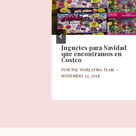
omper tu
Juguetes para Navidad
miliar
que encontramos en
Costco
TEAM
POR
THE VIVIRLATINA TEAM
NOVIEMBRE 13, 2018