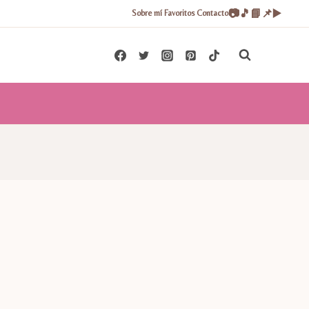
📷
🎵
📘
📌
▶️
Sobre mí
Favoritos
Contacto