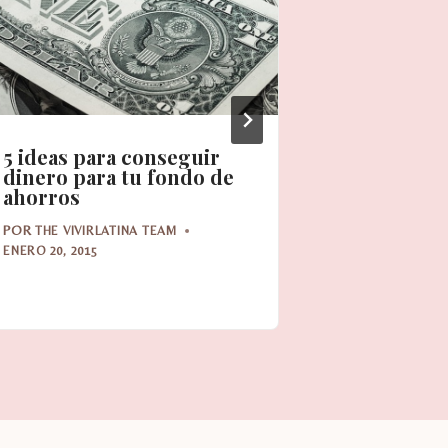
5 ideas para conseguir
Cinco con
dinero para tu fondo de
ahorrar e
ahorros
POR
THE VIVIR
POR
THE VIVIRLATINA TEAM
SEPTIEMBRE 21,
ENERO 20, 2015