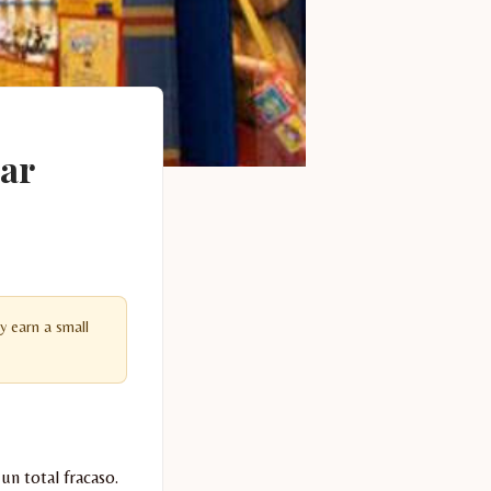
ear
y earn a small
n total fracaso.