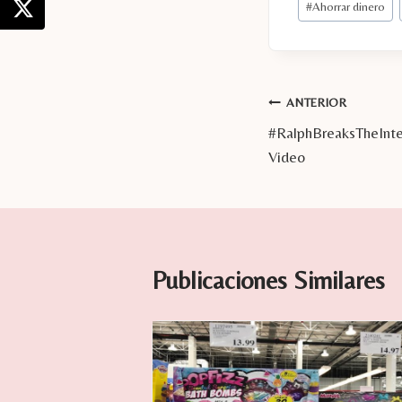
#
Ahorrar dinero
de
la
entrada:
Navegación
ANTERIOR
#RalphBreaksTheInter
de
Video
entradas
Publicaciones Similares