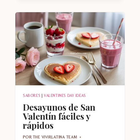
SÍ
PUEDES
CUMPLIR
ESTE
AÑO
SABORES
|
VALENTINES DAY IDEAS
Desayunos de San
Valentín fáciles y
rápidos
POR
THE VIVIRLATINA TEAM