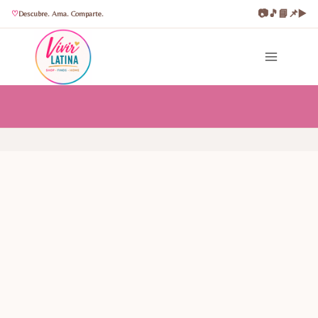
📷
🎵
📘
📌
▶️
Descubre. Ama. Comparte.
Saltar
al
contenido