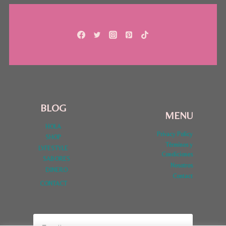
Y
TÉCNICAS
BLOG
MENU
HOLA
Privacy Policy
SHOP
Términos y
LYFESTYLE
Condiciones
SABORES
Nosotros
DINERO
Contact
CONTACT