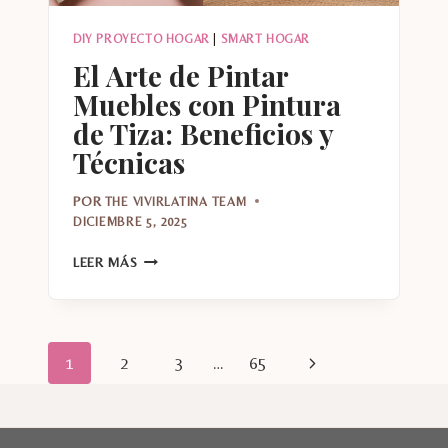
DIY PROYECTO HOGAR
|
SMART HOGAR
El Arte de Pintar
Muebles con Pintura
de Tiza: Beneficios y
Técnicas
POR
THE VIVIRLATINA TEAM
DICIEMBRE 5, 2025
EL
LEER MÁS
ARTE
DE
PINTAR
MUEBLES
Navegación
Siguiente
1
2
3
…
65
CON
PINTURA
de
página
DE
TIZA:
página
BENEFICIOS