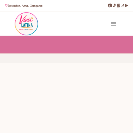
📷
🎵
📘
📌
▶️
Descubre. Ama. Comparte.
Saltar
al
contenido