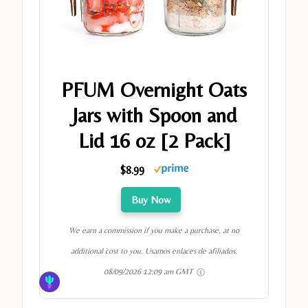
PFUM Overnight Oats
Jars with Spoon and
Lid 16 oz [2 Pack]
$8.99
Buy Now
We earn a commission if you make a purchase, at no
additional cost to you. Usamos enlaces de afiliados.
08/09/2026 12:09 am GMT