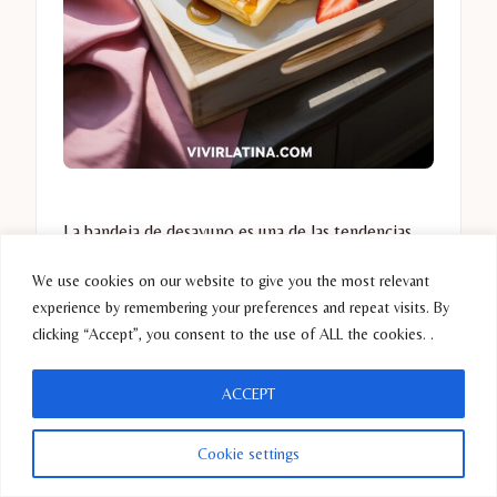
La bandeja de desayuno es una de las tendencias
más buscadas en Pinterest. No necesitas cocinar
We use cookies on our website to give you the most relevant
todo: puedes combinar fruta, pan dulce, yogurt,
experience by remembering your preferences and repeat visits. By
chocolate y café o jugo en una charola bonita.
clicking “Accept”, you consent to the use of ALL the cookies. .
Este tipo de desayuno se siente lujoso, aunque sea
ACCEPT
sencillo, y es perfecto para sorprender a alguien
especial en la mañana. Un pequeño detalle como
Cookie settings
una flor o una nota escrita a mano marca la