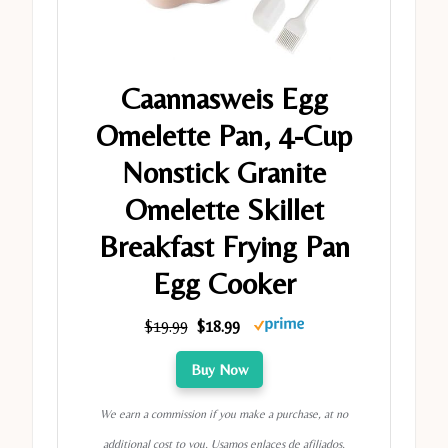
Caannasweis Egg
Omelette Pan, 4-Cup
Nonstick Granite
Omelette Skillet
Breakfast Frying Pan
Egg Cooker
$19.99
$18.99
Buy Now
We earn a commission if you make a purchase, at no
additional cost to you. Usamos enlaces de afiliados.