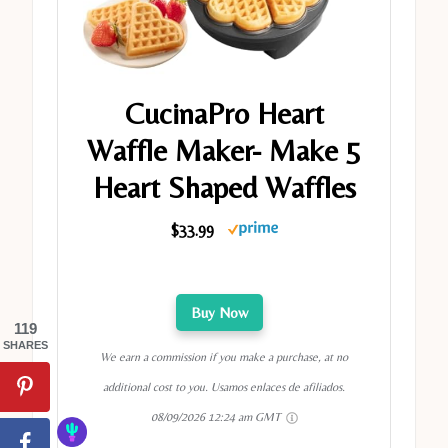
CucinaPro Heart
Waffle Maker- Make 5
Heart Shaped Waffles
$33.99
Buy Now
119
SHARES
We earn a commission if you make a purchase, at no
additional cost to you. Usamos enlaces de afiliados.
08/09/2026 12:24 am GMT