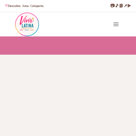
📷
🎵
📘
📌
▶️
Descubre. Ama. Comparte.
Saltar
al
contenido