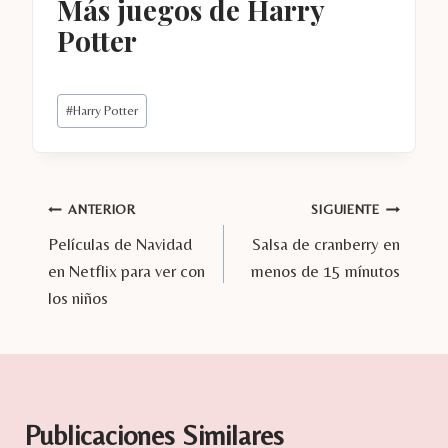
Más juegos de Harry
Potter
Etiquetas
#
Harry Potter
de
la
entrada:
Navegación
ANTERIOR
SIGUIENTE
Películas de Navidad
Salsa de cranberry en
de
en Netflix para ver con
menos de 15 mínutos
entradas
los niños
Publicaciones Similares