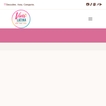
📷
🎵
📘
📌
▶️
Descubre. Ama. Comparte.
Saltar
al
contenido