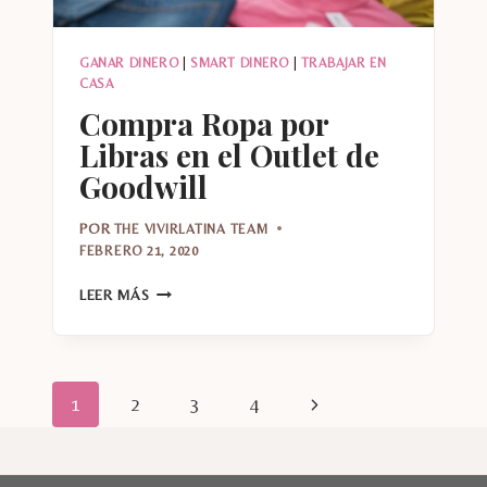
GANAR DINERO
|
SMART DINERO
|
TRABAJAR EN
CASA
Compra Ropa por
Libras en el Outlet de
Goodwill
POR
THE VIVIRLATINA TEAM
FEBRERO 21, 2020
COMPRA
LEER MÁS
ROPA
POR
LIBRAS
EN
Navegación
Siguiente
1
2
3
4
EL
OUTLET
de
página
DE
GOODWILL