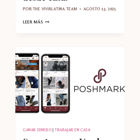
POR
THE VIVIRLATINA TEAM
AGOSTO 13, 2025
THE
LEER MÁS
PROJECT
GIG
NEWSLETTER:
TU
GUÍA
PARA
GANAR
DINERO
DESDE
CASA.
GANAR DINERO
|
TRABAJAR EN CASA