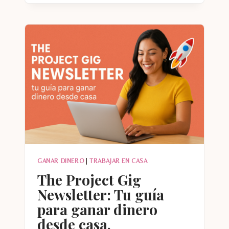
POSHMARK
CAMBIA
CON
TARIFAS
DE
ENVÍO
REDUCIDAS
GANAR DINERO
|
TRABAJAR EN CASA
The Project Gig
Newsletter: Tu guía
para ganar dinero
desde casa.