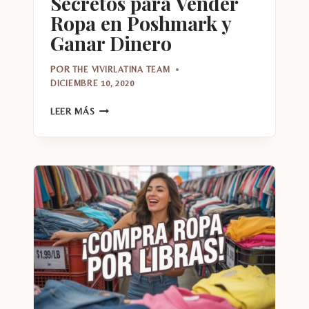
Secretos para Vender
Ropa en Poshmark y
Ganar Dinero
POR
THE VIVIRLATINA TEAM
DICIEMBRE 10, 2020
SECRETOS
LEER MÁS
PARA
VENDER
ROPA
EN
POSHMARK
Y
GANAR
DINERO