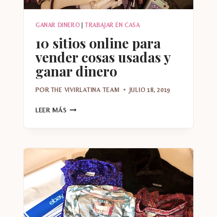
GANAR DINERO
|
TRABAJAR EN CASA
10 sitios online para
vender cosas usadas y
ganar dinero
POR
THE VIVIRLATINA TEAM
JULIO 18, 2019
10
LEER MÁS
SITIOS
ONLINE
PARA
VENDER
COSAS
USADAS
Y
GANAR
DINERO