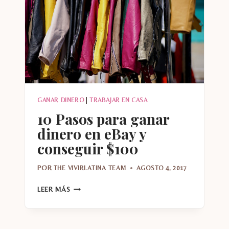
EN
VENTAS
GANAR DINERO
|
TRABAJAR EN CASA
10 Pasos para ganar
dinero en eBay y
conseguir $100
POR
THE VIVIRLATINA TEAM
AGOSTO 4, 2017
10
LEER MÁS
PASOS
PARA
GANAR