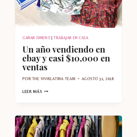
GANAR DINERO
|
TRABAJAR EN CASA
Un año vendiendo en
ebay y casi $10,000 en
ventas
POR
THE VIVIRLATINA TEAM
AGOSTO 31, 2018
UN
LEER MÁS
AÑO
VENDIENDO
EN
EBAY
Y
CASI
$10,000