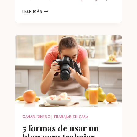
LO
LEER MÁS
QUE
DEBES
SABER
PARA
TRABAJAR
DESDE
CASA
GANAR DINERO
|
TRABAJAR EN CASA
5 formas de usar un
blog para trabajar