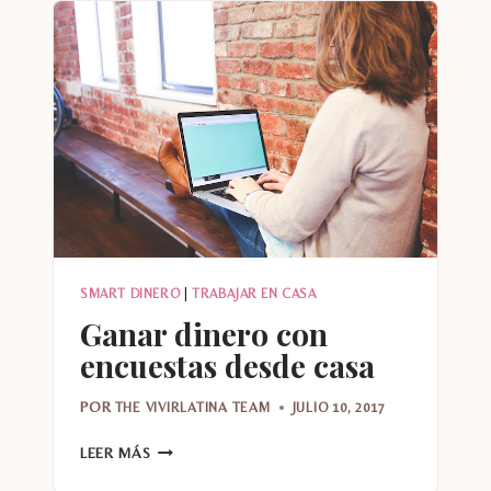
DINERO
EN
EBAY
Y
CONSEGUIR
$100
SMART DINERO
|
TRABAJAR EN CASA
Ganar dinero con
encuestas desde casa
POR
THE VIVIRLATINA TEAM
JULIO 10, 2017
GANAR
LEER MÁS
DINERO