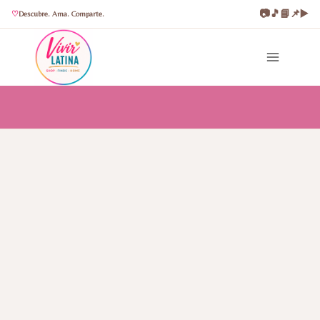
📷
🎵
📘
📌
▶️
Descubre. Ama. Comparte.
Saltar
al
contenido