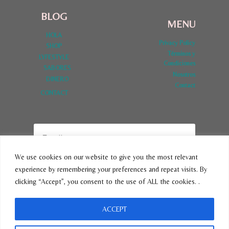
BLOG
MENU
HOLA
Privacy Policy
SHOP
Términos y
LYFESTYLE
Condiciones
SABORES
Nosotros
DINERO
Contact
CONTACT
We use cookies on our website to give you the most relevant
experience by remembering your preferences and repeat visits. By
SUBSCRIBE
clicking “Accept”, you consent to the use of ALL the cookies. .
ACCEPT
© 2026 VivirLatina - Tema para WordPress por
Kadence WP