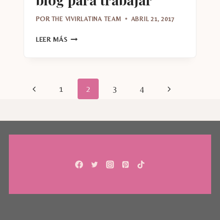
POR
THE VIVIRLATINA TEAM
ABRIL 21, 2017
5
LEER MÁS
FORMAS
DE
USAR
UN
Navegación
Página
Siguiente
1
2
3
4
BLOG
PARA
de
anterior
página
TRABAJAR
página