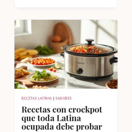
DE
THANKSGIVING
CON
SABOR
LATINO
RECETAS LATINAS
|
SABORES
Recetas con crockpot
que toda Latina
ocupada debe probar