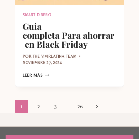
SMART DINERO
Guia
completa Para ahorrar
en Black Friday
POR
THE VIVIRLATINA TEAM
NOVIEMBRE 27, 2024
GUIA
LEER MÁS
COMPLETA PARA AHORRAR EN BLACK FRIDAY
Navegación
Siguiente
1
2
3
…
26
de
página
página