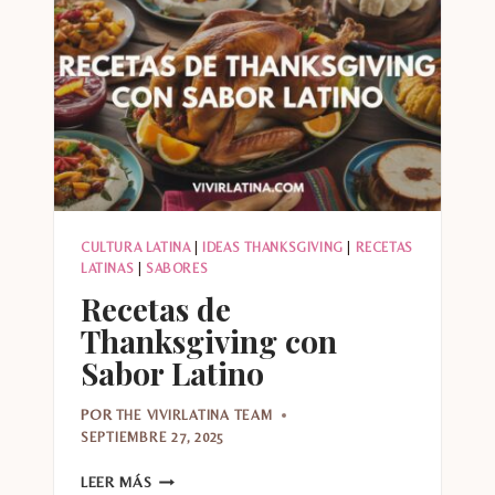
MANO
CULTURA LATINA
|
IDEAS THANKSGIVING
|
RECETAS
LATINAS
|
SABORES
Recetas de
Thanksgiving con
Sabor Latino
POR
THE VIVIRLATINA TEAM
SEPTIEMBRE 27, 2025
RECETAS
LEER MÁS