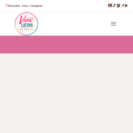
📷
🎵
📘
📌
▶️
Descubre. Ama. Comparte.