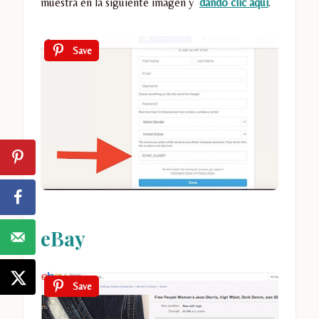
muestra en la siguiente imagén y
dando clic aquí
.
Save
eBay
Save