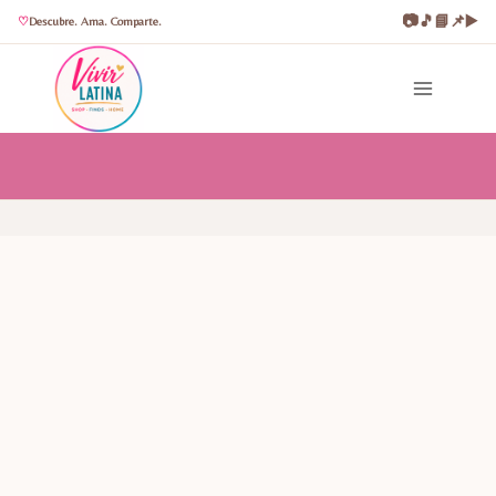
📷
🎵
📘
📌
▶️
Descubre. Ama. Comparte.
Saltar
al
contenido