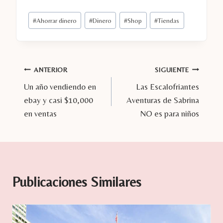
Etiquetas
#
Ahorrar dinero
#
Dinero
#
Shop
#
Tiendas
de
la
entrada:
Navegación
ANTERIOR
SIGUIENTE
Un año vendiendo en
Las Escalofriantes
de
ebay y casi $10,000
Aventuras de Sabrina
entradas
en ventas
NO es para niños
Publicaciones Similares