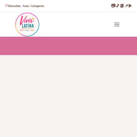
📷
🎵
📘
📌
▶️
Descubre. Ama. Comparte.
Saltar
al
contenido