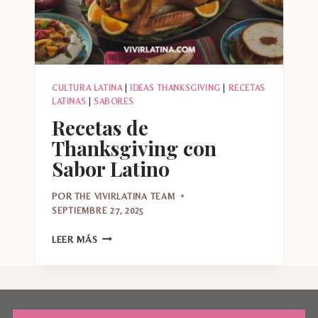
CULTURA LATINA
|
IDEAS THANKSGIVING
|
RECETAS
LATINAS
|
SABORES
Recetas de
Thanksgiving con
Sabor Latino
POR
THE VIVIRLATINA TEAM
SEPTIEMBRE 27, 2025
RECETAS
LEER MÁS
DE
THANKSGIVING
CON
SABOR
LATINO