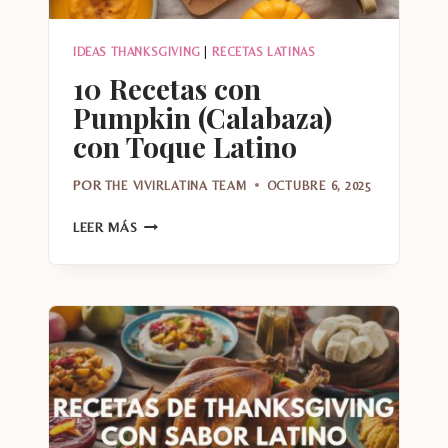
IDEAS THANKSGIVING
|
RECETAS LATINAS
10 Recetas con
Pumpkin (Calabaza)
con Toque Latino
POR
THE VIVIRLATINA TEAM
OCTUBRE 6, 2025
10
LEER MÁS
RECETAS
CON
PUMPKIN
(CALABAZA)
CON
TOQUE
LATINO