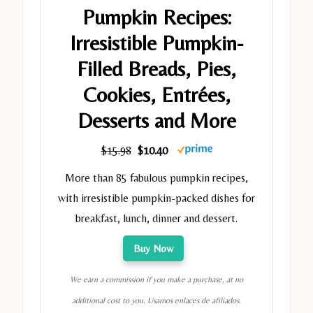
Pumpkin Recipes:
Irresistible Pumpkin-
Filled Breads, Pies,
Cookies, Entrées,
Desserts and More
$15.98
$10.40
More than 85 fabulous pumpkin recipes,
with irresistible pumpkin-packed dishes for
breakfast, lunch, dinner and dessert.
Buy Now
We earn a commission if you make a purchase, at no
additional cost to you. Usamos enlaces de afiliados.