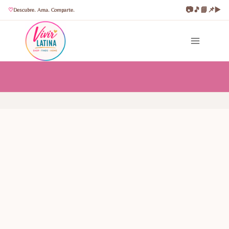
📷
🎵
📘
📌
▶️
Descubre. Ama. Comparte.
Saltar
al
contenido