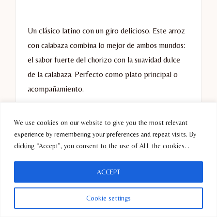
Un clásico latino con un giro delicioso. Este arroz
con calabaza combina lo mejor de ambos mundos:
el sabor fuerte del chorizo con la suavidad dulce
de la calabaza. Perfecto como plato principal o
acompañamiento.
Ingredientes:
We use cookies on our website to give you the most relevant
experience by remembering your preferences and repeat visits. By
clicking “Accept”, you consent to the use of ALL the cookies. .
1 taza de arroz amarillo
150 g de chorizo
ACCEPT
1 taza de calabaza en cubos
½ cebolla picada
Cookie settings
1 diente de ajo