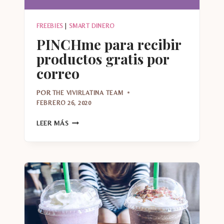
FREEBIES
|
SMART DINERO
PINCHme para recibir
productos gratis por
correo
POR
THE VIVIRLATINA TEAM
FEBRERO 26, 2020
PINCHME
LEER MÁS
PARA
RECIBIR
PRODUCTOS
GRATIS
POR
CORREO