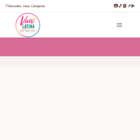
📷
🎵
📘
📌
▶️
Descubre. Ama. Comparte.
Saltar
al
contenido