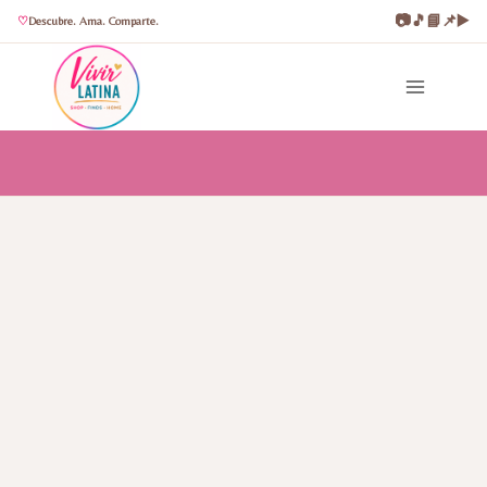
📷
🎵
📘
📌
▶️
Descubre. Ama. Comparte.
Saltar
al
contenido