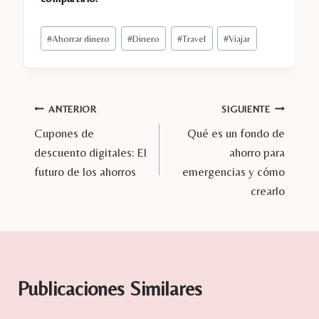
Etiquetas
#
Ahorrar dinero
#
Dinero
#
Travel
#
Viajar
de
la
entrada:
Navegación
ANTERIOR
SIGUIENTE
Cupones de
Qué es un fondo de
de
descuento digitales: El
ahorro para
entradas
futuro de los ahorros
emergencias y cómo
crearlo
Publicaciones Similares