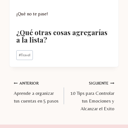
¡Qué no te pase!
¿Qué otras cosas agregarías
a la lista?
Etiquetas
#
Travel
de
la
entrada:
Navegación
ANTERIOR
SIGUIENTE
Aprende a organizar
10 Tips para Controlar
de
tus cuentas en 5 pasos
tus Emociones y
entradas
Alcanzar el Exito