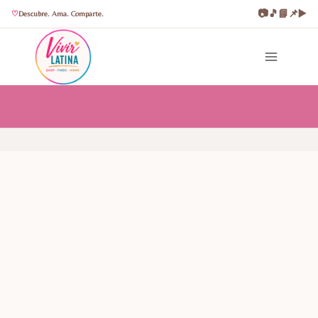
📷
🎵
📘
📌
▶️
Descubre. Ama. Comparte.
Saltar
al
contenido