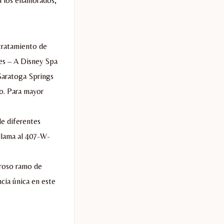
ra los enamorados,
 tratamiento de
ses – A Disney Spa
Saratoga Springs
do. Para mayor
de diferentes
 llama al 407-W-
broso ramo de
cia única en este