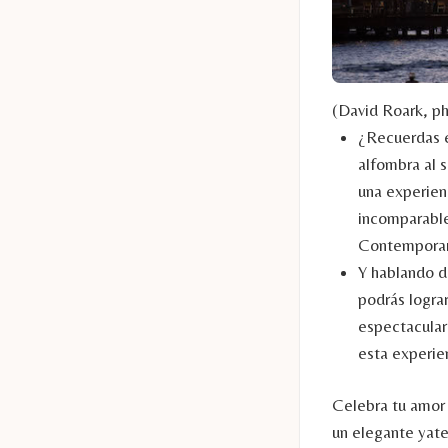
(David Roark, p
¿Recuerdas e
alfombra al 
una experienc
incomparable
Contemporary
Y hablando d
podrás lograr
espectacular
esta experie
Celebra tu amor e
un elegante yate