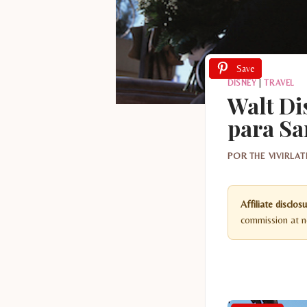
Save
Save
Save
DISNEY
|
TRAVEL
Walt Di
para Sa
POR
THE VIVIRLA
Affiliate disclosu
commission at no