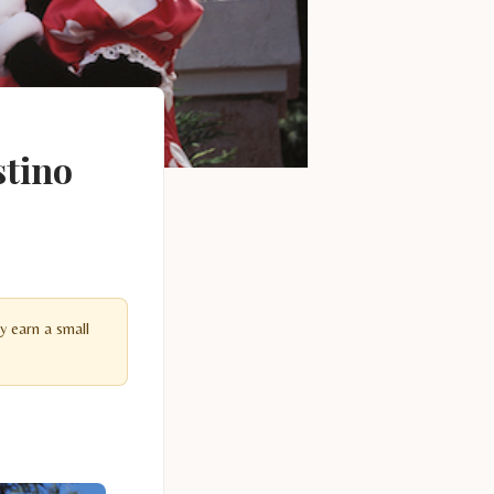
stino
y earn a small