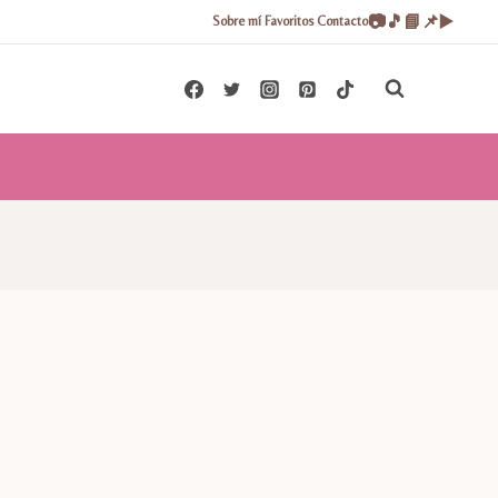
📷
🎵
📘
📌
▶️
Sobre mí
Favoritos
Contacto