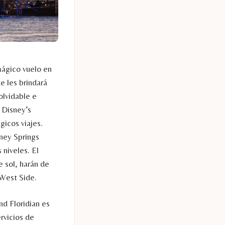
mágico vuelo en
e les brindará
olvidable e
 Disney’s
icos viajes.
ney Springs
 niveles. El
 sol, harán de
 West Side.
nd Floridian es
rvicios de