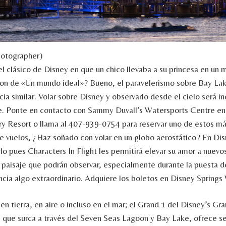
hotographer)
l clásico de Disney en que un chico llevaba a su princesa en un 
son de «Un mundo ideal»? Bueno, el paravelerismo sobre Bay Lak
ia similar. Volar sobre Disney y observarlo desde el cielo será in
. Ponte en contacto con Sammy Duvall’s Watersports Centre en
 Resort o llama al 407-939-0754 para reservar uno de estos mág
e vuelos, ¿Haz soñado con volar en un globo aerostático? En Dis
lo pues Characters In Flight les permitirá elevar su amor a nuevos
 paisaje que podrán observar, especialmente durante la puesta de
ncia algo extraordinario. Adquiere los boletos en Disney Springs
n tierra, en aire o incluso en el mar; el Grand 1 del Disney’s Gra
 que surca a través del Seven Seas Lagoon y Bay Lake, ofrece se