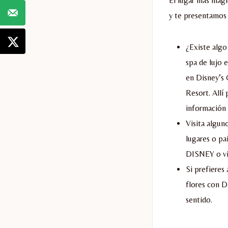
El lugar más mági
y te presentamos 
¿Existe algo
spa de lujo 
en Disney’s 
Resort. Allí
información
Visita algun
lugares o pa
DISNEY o vi
Si prefieres
flores con D
sentido.