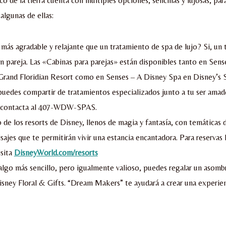
co de la tierra cuenta con múltiples opciones, sencillas y lujosas, pa
algunas de ellas:
 más agradable y relajante que un tratamiento de spa de lujo? Si, un
en pareja. Las «Cabinas para parejas» están disponibles tanto en Sen
Grand Floridian Resort como en Senses – A Disney Spa en Disney’s 
 puedes compartir de tratamientos especializados junto a tu ser ama
 contacta al 407-WDW-SPAS.
o de los resorts de Disney, llenos de magia y fantasía, con temáticas 
isajes que te permitirán vivir una estancia encantadora. Para reservas
sita
DisneyWorld.com/resorts
 algo más sencillo, pero igualmente valioso, puedes regalar un asom
isney Floral & Gifts. “Dream Makers” te ayudará a crear una experien