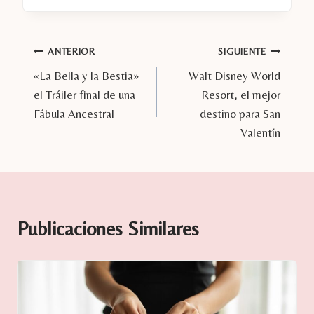
la
entrada:
Navegación
ANTERIOR
SIGUIENTE
«La Bella y la Bestia»
Walt Disney World
de
el Tráiler final de una
Resort, el mejor
entradas
Fábula Ancestral
destino para San
Valentín
Publicaciones Similares