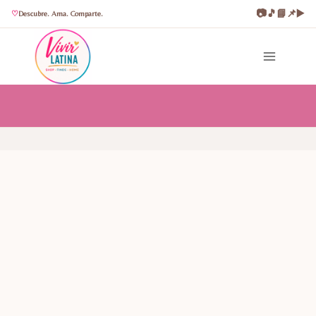
📷
🎵
📘
📌
▶️
Descubre. Ama. Comparte.
Saltar
al
contenido