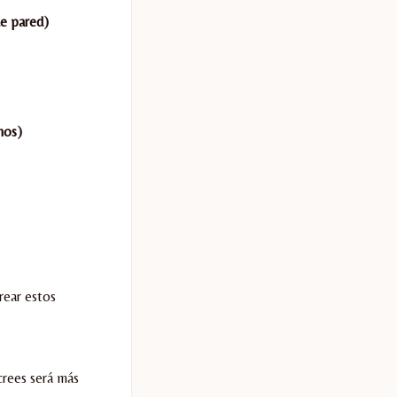
de pared)
nos)
rear estos
crees será más