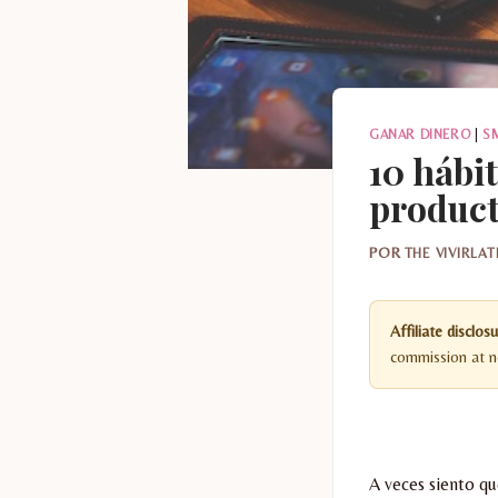
GANAR DINERO
|
S
10 hábi
product
POR
THE VIVIRLA
Affiliate disclosu
commission at no
A veces siento qu