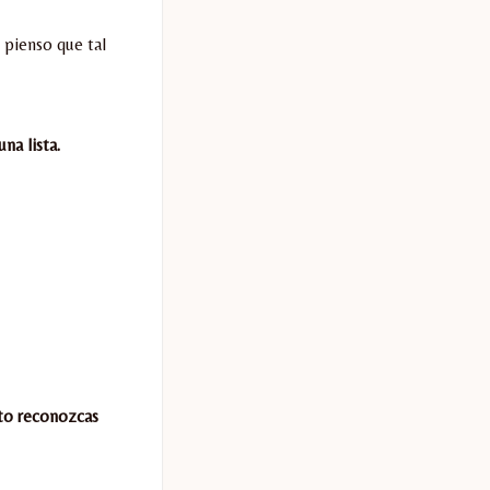
 pienso que tal
na lista.
nto reconozcas