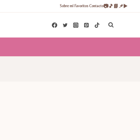
📷
🎵
📘
📌
▶️
Sobre mí
Favoritos
Contacto