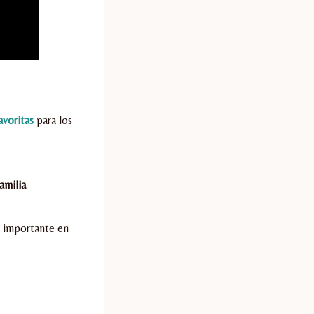
avoritas
para los
amilia
.
o importante en