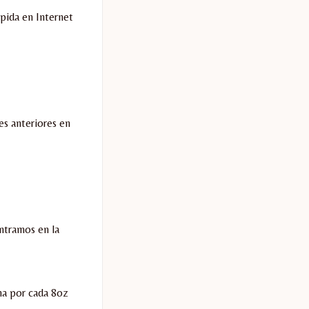
ápida en Internet
es anteriores en
ntramos en la
na por cada 8oz