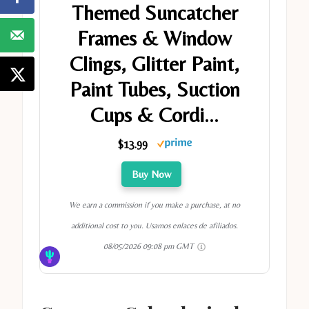
Themed Suncatcher
Frames & Window
Clings, Glitter Paint,
Paint Tubes, Suction
Cups & Cordi...
$13.99
Buy Now
We earn a commission if you make a purchase, at no
additional cost to you. Usamos enlaces de afiliados.
08/05/2026 09:08 pm GMT