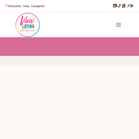
📷
🎵
📘
📌
▶️
Descubre. Ama. Comparte.
Saltar
al
contenido