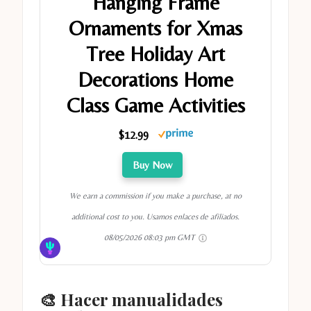
Hanging Frame
Ornaments for Xmas
Tree Holiday Art
Decorations Home
Class Game Activities
$12.99
Buy Now
We earn a commission if you make a purchase, at no
additional cost to you. Usamos enlaces de afiliados.
08/05/2026 08:03 pm GMT
🎨 Hacer manualidades