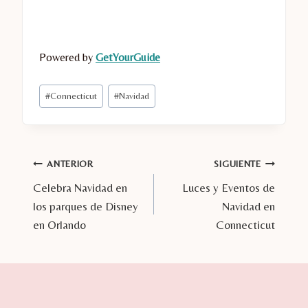
Powered by
GetYourGuide
Etiquetas
#
Connecticut
#
Navidad
de
la
entrada:
Navegación
ANTERIOR
SIGUIENTE
Celebra Navidad en
Luces y Eventos de
de
los parques de Disney
Navidad en
entradas
en Orlando
Connecticut