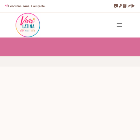
📷
🎵
📘
📌
▶️
Descubre. Ama. Comparte.
Saltar
al
contenido