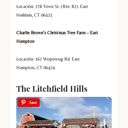
Locación: 278 Town St. (Rte. 82).
East
Haddam
,
CT
06423
Charlie Brown’s Christmas Tree Farm – East
Hampton
Locación: 167 Wopowog Rd.
East
Hampton
,
CT
06424
The Litchfield Hills
Save