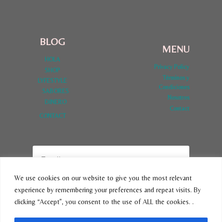
BLOG
MENU
HOLA
Privacy Policy
SHOP
Términos y
LYFESTYLE
Condiciones
SABORES
Nosotros
DINERO
Contact
CONTACT
We use cookies on our website to give you the most relevant
experience by remembering your preferences and repeat visits. By
SUBSCRIBE
clicking “Accept”, you consent to the use of ALL the cookies. .