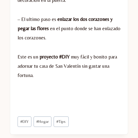
decoración en la puerta.
– El ultimo paso es
enlazar los dos corazones y
pegar las flores
en el punto donde se han enlazado
los corazones.
Este es un
proyecto #DIY
muy fácil y bonito para
adornar tu casa de San Valentín sin gastar una
fortuna.
Etiquetas
#
DIY
#
Hogar
#
Tips
de
la