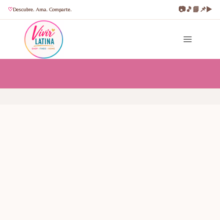
📷
🎵
📘
📌
▶️
Descubre. Ama. Comparte.
Saltar
al
contenido