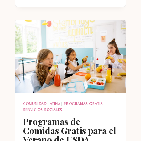
CONSEGUIR
AYUDA
POR
HURACANES
E
INUNDACIONES
EN
USA
COMUNIDAD LATINA
|
PROGRAMAS GRATIS
|
SERVICIOS SOCIALES
Programas de
Comidas Gratis para el
Verano de USDA