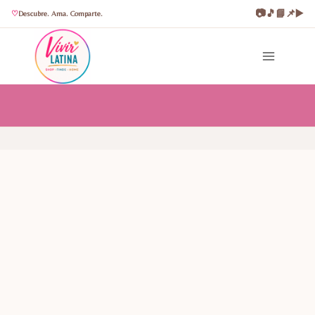
📷
🎵
📘
📌
▶️
Descubre. Ama. Comparte.
Saltar
al
contenido