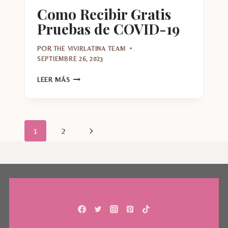
Como Recibir Gratis
Pruebas de COVID-19
POR
THE VIVIRLATINA TEAM
SEPTIEMBRE 26, 2023
COMO
LEER MÁS
RECIBIR
GRATIS
PRUEBAS
DE
Navegación
Siguiente
1
2
COVID-
19
de
página
página