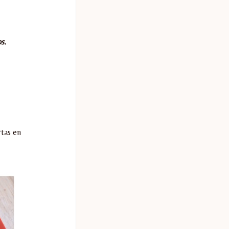
s.
rtas en