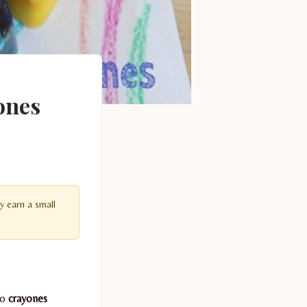
ones
y earn a small
do
crayones