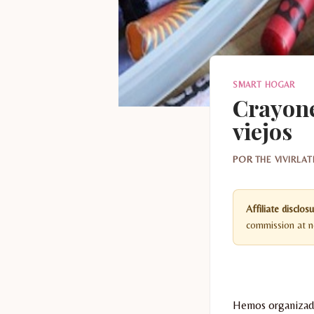
SMART HOGAR
Crayone
viejos
POR
THE VIVIRLA
Affiliate disclosu
commission at no
Hemos organizado