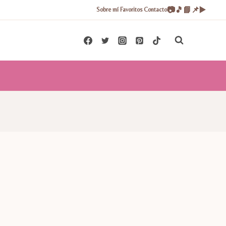
📷
🎵
📘
📌
▶️
Sobre mí
Favoritos
Contacto