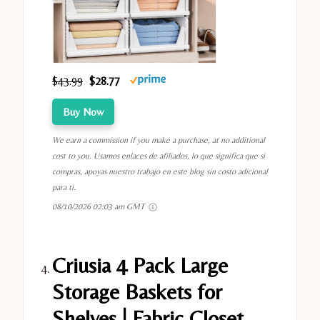
$43.99
$28.77
Buy Now
We earn a commission if you make a purchase, at no additional
cost to you. Usamos enlaces de afiliados, lo que significa que si
compras, apoyas nuestro trabajo en este blog sin costo adicional
para ti.
08/10/2026 02:03 am GMT
Criusia 4 Pack Large
Storage Baskets for
Shelves | Fabric Closet