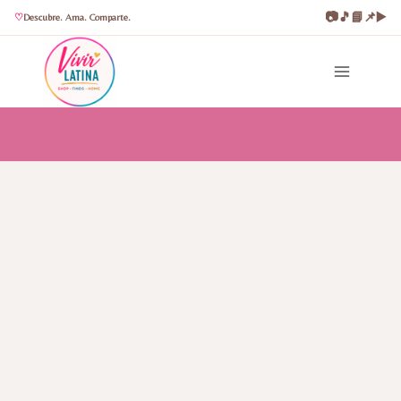
📷
🎵
📘
📌
▶️
Descubre. Ama. Comparte.