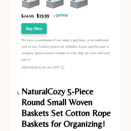
$24.99
$19.99
Buy Now
We earn a commission if you make a purchase, at no additional
cost to you. Usamos enlaces de afiliados, lo que significa que si
compras, apoyas nuestro trabajo en este blog sin costo adicional
para ti.
08/10/2026 02:01 am GMT
NaturalCozy 5-Piece
Round Small Woven
Baskets Set Cotton Rope
Baskets for Organizing!