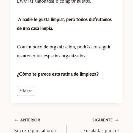
Lavar las almohadas o comprar nuevas.
A nadie le gusta limpiar, pero todos disfrutamos
de una casa limpia.
Con un poco de organización, podrás conseguir
mantener tus espacios organizados.
¿Cómo te parece esta rutina de limpieza?
Etiquetas
#
Hogar
de
la
entrada:
Navegación
ANTERIOR
SIGUIENTE
Secreto para ahorrar
Ensaladas para el