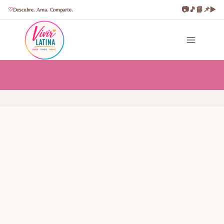
📷
🎵
📘
📌
▶️
Descubre. Ama. Comparte.
Saltar
al
contenido