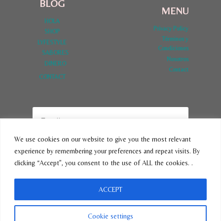
BLOG
MENU
HOLA
Privacy Policy
SHOP
Términos y
LYFESTYLE
Condiciones
SABORES
Nosotros
DINERO
Contact
CONTACT
We use cookies on our website to give you the most relevant
experience by remembering your preferences and repeat visits. By
SUBSCRIBE
clicking “Accept”, you consent to the use of ALL the cookies. .
ACCEPT
© 2026 VivirLatina - Tema para WordPress por
Kadence WP
Cookie settings