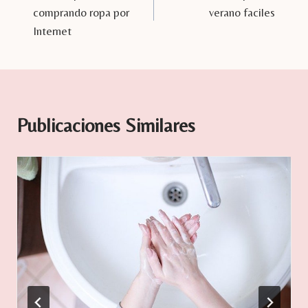
de
comprando ropa por
verano faciles
entradas
Internet
Publicaciones Similares