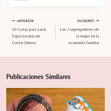
de
la
entrada:
Navegación
ANTERIOR
SIGUIENTE
10 Cosas para Lucir
Los 7 superpoderes de
de
Espectacular sin
la mujer en la
entradas
Gastar Dinero
economía familiar
Publicaciones Similares