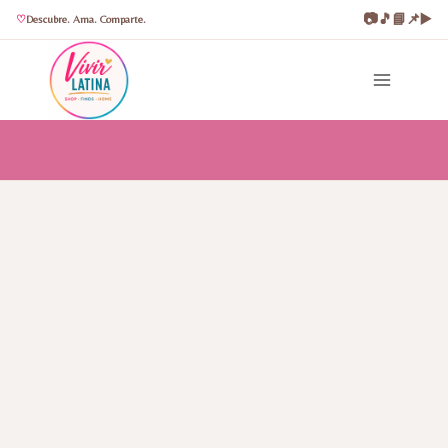
📷
🎵
📘
📌
▶️
Descubre. Ama. Comparte.
Saltar
al
contenido