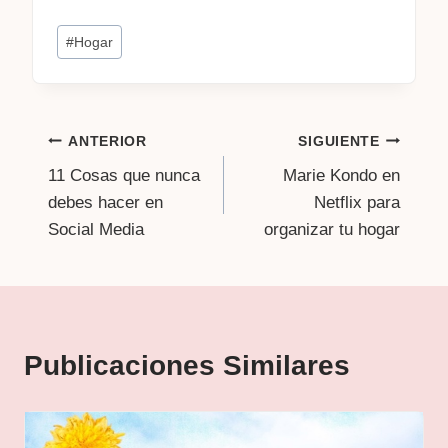
Etiquetas
#
Hogar
de
la
entrada:
Navegación
ANTERIOR
SIGUIENTE
11 Cosas que nunca
Marie Kondo en
de
debes hacer en
Netflix para
entradas
Social Media
organizar tu hogar
Publicaciones Similares