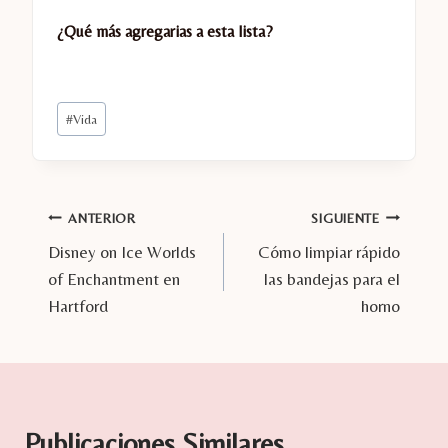
¿Qué más agregarias a esta lista?
Etiquetas
#
Vida
de
la
entrada:
Navegación
ANTERIOR
SIGUIENTE
Disney on Ice Worlds
Cómo limpiar rápido
de
of Enchantment en
las bandejas para el
entradas
Hartford
horno
Publicaciones Similares