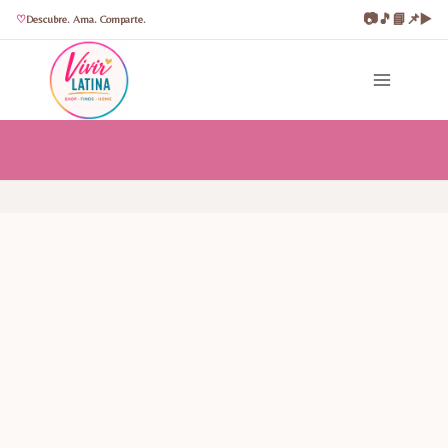
📷
🎵
📘
📌
▶️
Descubre. Ama. Comparte.
Saltar
al
contenido