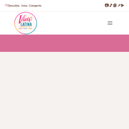
📷
🎵
📘
📌
▶️
Descubre. Ama. Comparte.
Saltar
al
contenido