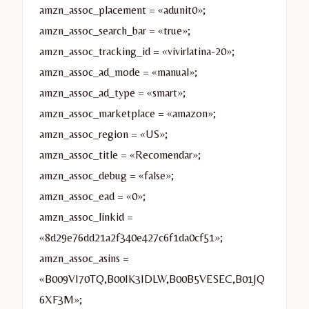
amzn_assoc_placement = «adunit0»;
amzn_assoc_search_bar = «true»;
amzn_assoc_tracking_id = «vivirlatina-20»;
amzn_assoc_ad_mode = «manual»;
amzn_assoc_ad_type = «smart»;
amzn_assoc_marketplace = «amazon»;
amzn_assoc_region = «US»;
amzn_assoc_title = «Recomendar»;
amzn_assoc_debug = «false»;
amzn_assoc_ead = «0»;
amzn_assoc_linkid =
«8d29e76dd21a2f340e427c6f1da0cf51»;
amzn_assoc_asins =
«B009VI70TQ,B00IK3IDLW,B00B5VESEC,B01JQ
6XF3M»;