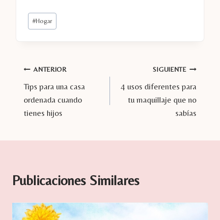
Etiquetas
#
Hogar
de
la
entrada:
Navegación
ANTERIOR
SIGUIENTE
Tips para una casa
4 usos diferentes para
de
ordenada cuando
tu maquillaje que no
entradas
tienes hijos
sabías
Publicaciones Similares