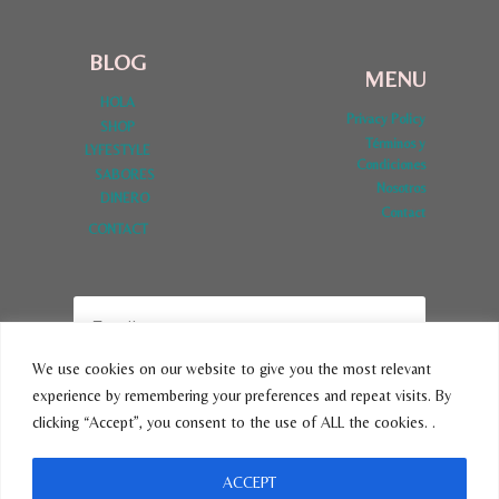
BLOG
MENU
HOLA
Privacy Policy
SHOP
Términos y
LYFESTYLE
Condiciones
SABORES
Nosotros
DINERO
Contact
CONTACT
We use cookies on our website to give you the most relevant
experience by remembering your preferences and repeat visits. By
SUBSCRIBE
clicking “Accept”, you consent to the use of ALL the cookies. .
ACCEPT
© 2026 VivirLatina - Tema para WordPress por
Kadence WP