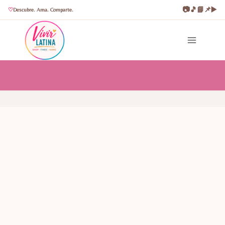
📷
🎵
📘
📌
▶️
Descubre. Ama. Comparte.
Saltar
al
contenido