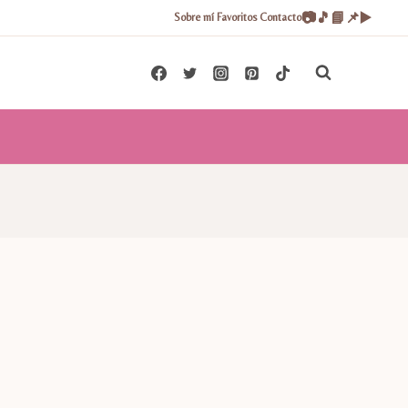
📷
🎵
📘
📌
▶️
Sobre mí
Favoritos
Contacto