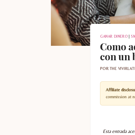
GANAR DINERO
|
S
Como ad
con un 
POR
THE VIVIRLA
Affiliate disclosu
commission at no
Esta entrada ace