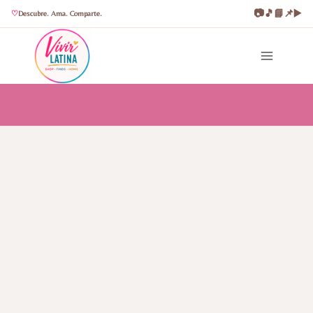
📷
🎵
📘
📌
▶️
Descubre. Ama. Comparte.
Saltar
al
contenido