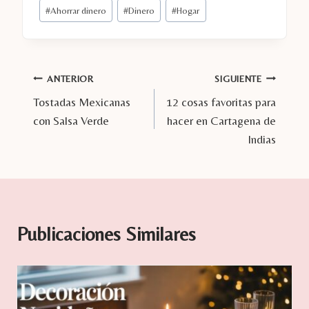
Etiquetas
#
Ahorrar dinero
#
Dinero
#
Hogar
de
la
entrada:
Navegación
ANTERIOR
SIGUIENTE
Tostadas Mexicanas
12 cosas favoritas para
de
con Salsa Verde
hacer en Cartagena de
entradas
Indias
Publicaciones Similares