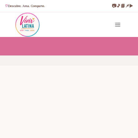
📷
🎵
📘
📌
▶️
Descubre. Ama. Comparte.
Saltar
al
contenido