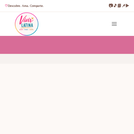
📷
🎵
📘
📌
▶️
Descubre. Ama. Comparte.
Saltar
al
contenido