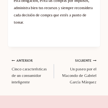
esta obligación, evita las compras por impulsos,
administra bien tus recursos y siempre reconsidera
cada decisión de compra que estés a punto de
tomar.
Navegación
ANTERIOR
SIGUIENTE
Cinco características
Un paseo por el
de
de un consumidor
Macondo de Gabriel
entradas
inteligente
García Márquez