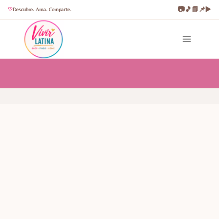
📷
🎵
📘
📌
▶️
Descubre. Ama. Comparte.
Saltar
al
contenido