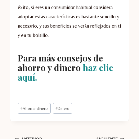
éxito, si eres un consumidor habitual considera
adoptar estas características es bastante sencillo y
necesario, y sus beneficios se verán reflejados en ti
y en tu bolsillo.
Para más consejos de
ahorro y dinero
haz clic
aquí.
Etiquetas
#
Ahorrar dinero
#
Dinero
de
la
entrada:
ANTERIOR
SIGUIENTE