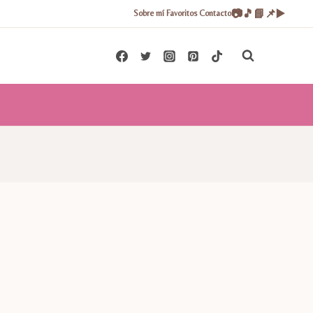
📷
🎵
📘
📌
▶️
Sobre mí
Favoritos
Contacto