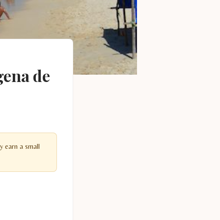
gena de
y earn a small