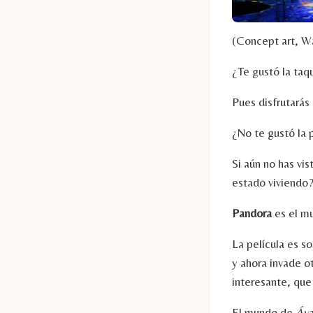
(Concept art, W
¿Te gustó la taqu
Pues disfrutará
¿No te gustó la 
Si aún no has vi
estado viviendo
Pandora
es el m
La película es s
y ahora invade o
interesante, que
El mundo de
Áva