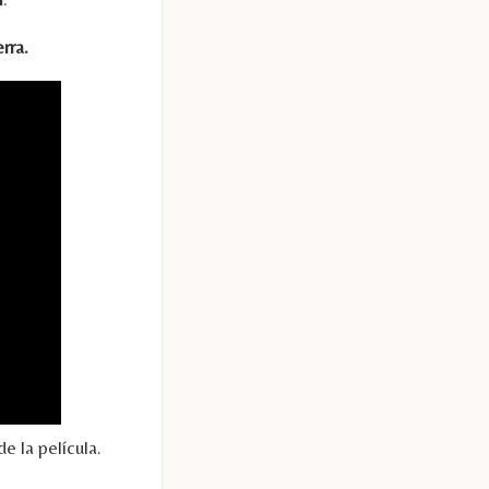
rra.
e la película.