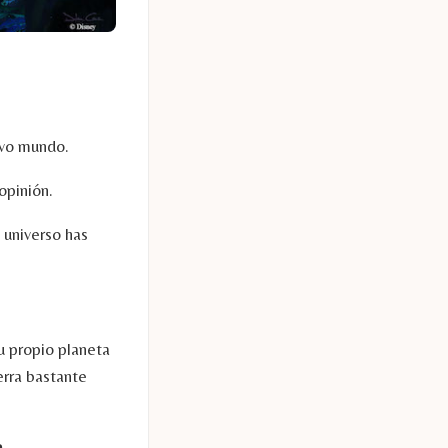
evo mundo.
opinión.
 universo has
u propio planeta
erra bastante
m
.