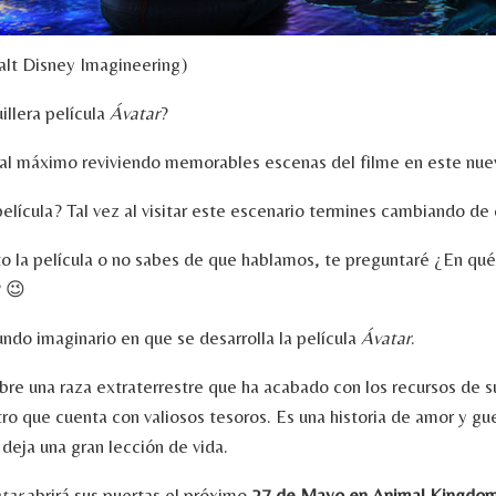
alt Disney Imagineering)
illera película
Ávatar
?
s al máximo reviviendo memorables escenas del filme en este nu
película? Tal vez al visitar este escenario termines cambiando de 
sto la película o no sabes de que hablamos, te preguntaré ¿En qué
? 😉
undo imaginario en que se desarrolla la película
Ávatar
.
obre una raza extraterrestre que ha acabado con los recursos de s
tro que cuenta con valiosos tesoros. Es una historia de amor y gu
 deja una gran lección de vida.
tar
abrirá sus puertas el próximo
27 de Mayo en Animal Kingdo