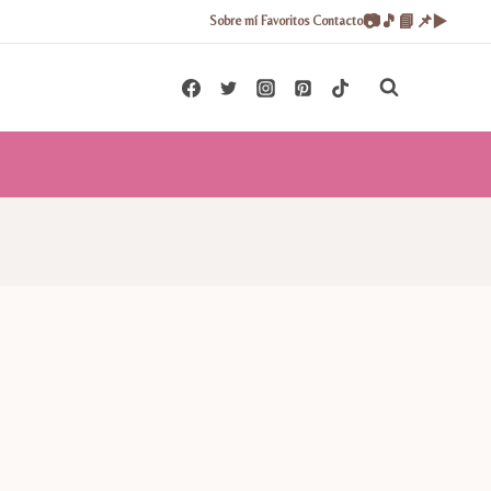
📷
🎵
📘
📌
▶️
Sobre mí
Favoritos
Contacto