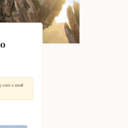
to
y earn a small