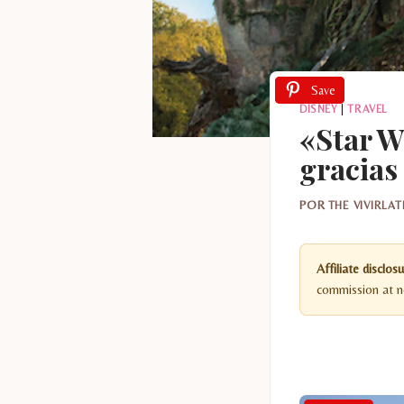
Save
Save
DISNEY
|
TRAVEL
«Star W
gracias
POR
THE VIVIRLA
Affiliate disclosu
commission at no