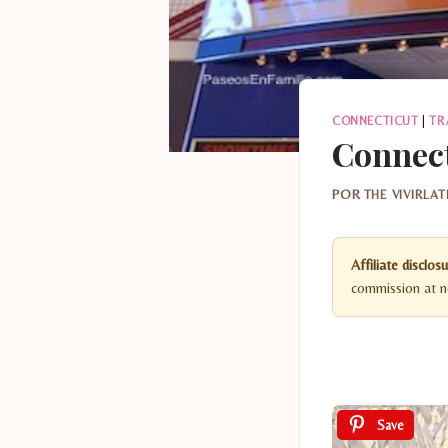
CONNECTICUT
|
TR
Connect
POR
THE VIVIRLA
Affiliate disclosu
commission at no
Save