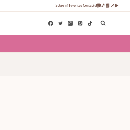
📷
🎵
📘
📌
▶️
Sobre mí
Favoritos
Contacto