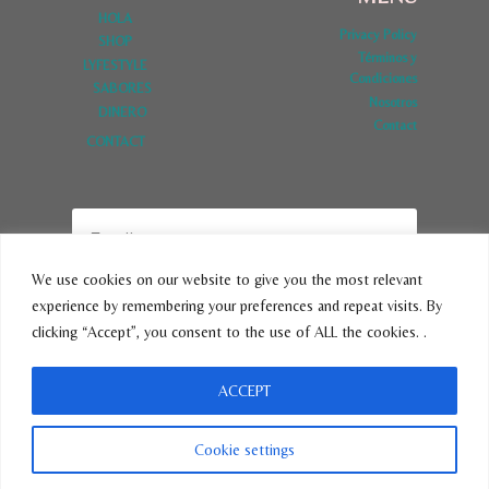
HOLA
Privacy Policy
SHOP
Términos y
LYFESTYLE
Condiciones
SABORES
Nosotros
DINERO
Contact
CONTACT
We use cookies on our website to give you the most relevant
experience by remembering your preferences and repeat visits. By
SUBSCRIBE
clicking “Accept”, you consent to the use of ALL the cookies. .
ACCEPT
© 2026 VivirLatina - Tema para WordPress por
Kadence WP
Cookie settings