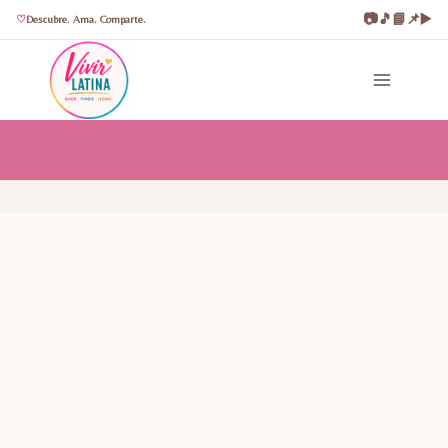
📷
🎵
📘
📌
▶️
Descubre. Ama. Comparte.
Saltar
al
contenido