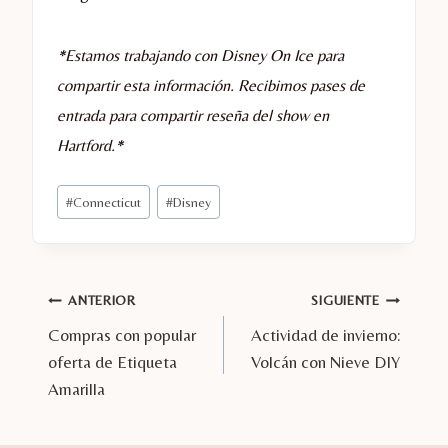
*Estamos trabajando con Disney On Ice para
compartir esta información. Recibimos pases de
entrada para compartir reseña del show en
Hartford.*
Etiquetas
#
Connecticut
#
Disney
de
la
entrada:
Navegación
ANTERIOR
SIGUIENTE
Compras con popular
Actividad de invierno:
de
oferta de Etiqueta
Volcán con Nieve DIY
entradas
Amarilla