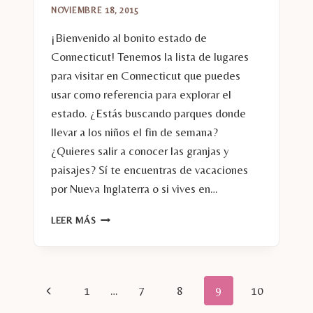
NOVIEMBRE 18, 2015
¡Bienvenido al bonito estado de
Connecticut! Tenemos la lista de lugares
para visitar en Connecticut que puedes
usar como referencia para explorar el
estado. ¿Estás buscando parques donde
llevar a los niños el fin de semana?
¿Quieres salir a conocer las granjas y
paisajes? Sí te encuentras de vacaciones
por Nueva Inglaterra o si vives en…
LUGARES
LEER MÁS
PARA
VISITAR
EN
CONNECTICUT
Navegación
Página
1
…
7
8
9
10