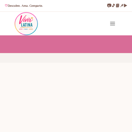
📷
🎵
📘
📌
▶️
Descubre. Ama. Comparte.
Saltar
al
contenido