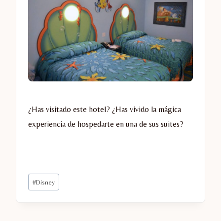
¿Has visitado este hotel? ¿Has vivido la mágica
experiencia de hospedarte en una de sus suites?
Etiquetas
#
Disney
de
la
entrada: