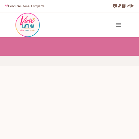
📷
🎵
📘
📌
▶️
Descubre. Ama. Comparte.
Saltar
al
contenido