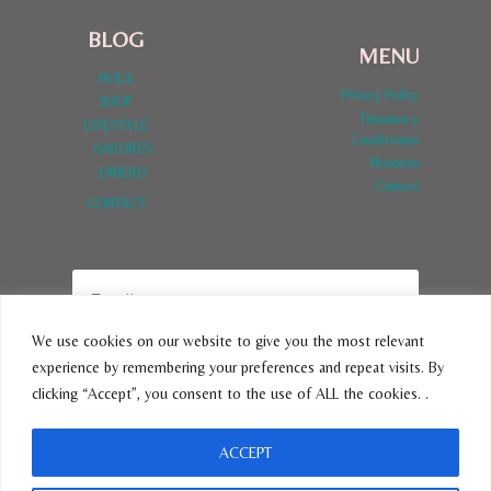
BLOG
MENU
HOLA
Privacy Policy
SHOP
Términos y
LYFESTYLE
Condiciones
SABORES
Nosotros
DINERO
Contact
CONTACT
We use cookies on our website to give you the most relevant
experience by remembering your preferences and repeat visits. By
SUBSCRIBE
clicking “Accept”, you consent to the use of ALL the cookies. .
ACCEPT
© 2026 VivirLatina - Tema para WordPress por
Kadence WP