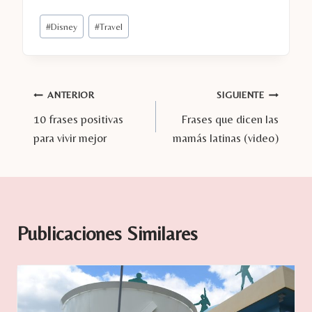
Etiquetas
#
Disney
#
Travel
de
la
entrada:
Navegación
ANTERIOR
SIGUIENTE
10 frases positivas
Frases que dicen las
de
para vivir mejor
mamás latinas (video)
entradas
Publicaciones Similares