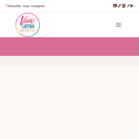
📷
🎵
📘
📌
▶️
Descubre. Ama. Comparte.
Saltar
al
contenido