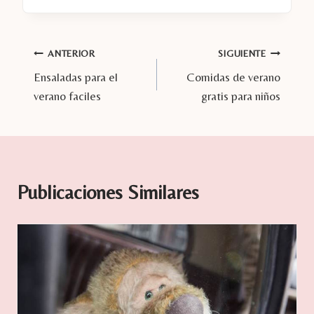
la
entrada:
Navegación
ANTERIOR
SIGUIENTE
Ensaladas para el
Comidas de verano
de
verano faciles
gratis para niños
entradas
Publicaciones Similares