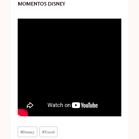
MOMENTOS DISNEY
Etiquetas
#
Disney
#
Travel
de