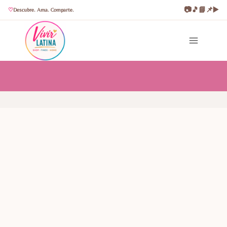
📷
🎵
📘
📌
▶️
Descubre. Ama. Comparte.
Saltar
al
contenido