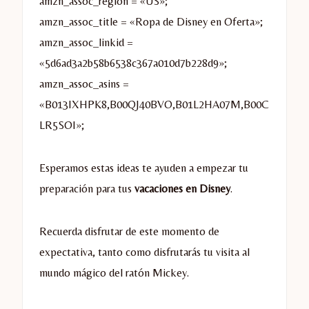
amzn_assoc_region = «US»;
amzn_assoc_title = «Ropa de Disney en Oferta»;
amzn_assoc_linkid =
«5d6ad3a2b58b6538c367a010d7b228d9»;
amzn_assoc_asins =
«B013IXHPK8,B00QJ40BVO,B01L2HA07M,B00C
LR5SOI»;
Esperamos estas ideas te ayuden a empezar tu
preparación para tus
vacaciones en Disney
.
Recuerda disfrutar de este momento de
expectativa, tanto como disfrutarás tu visita al
mundo mágico del ratón Mickey.