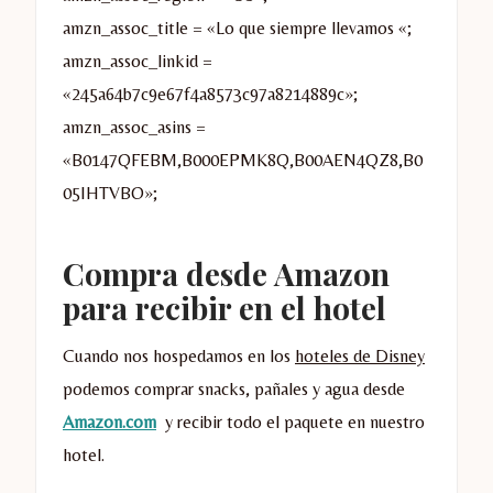
amzn_assoc_title = «Lo que siempre llevamos «;
amzn_assoc_linkid =
«245a64b7c9e67f4a8573c97a8214889c»;
amzn_assoc_asins =
«B0147QFEBM,B000EPMK8Q,B00AEN4QZ8,B0
05IHTVBO»;
Compra desde Amazon
para recibir en el hotel
Cuando nos hospedamos en los
hoteles de Disney
podemos comprar snacks, pañales y agua desde
Amazon.com
y recibir todo el paquete en nuestro
hotel.