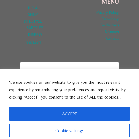
MENU
HOLA
Privacy Policy
SHOP
Términos y
LYFESTYLE
Condiciones
SABORES
Nosotros
DINERO
Contact
CONTACT
We use cookies on our website to give you the most relevant
experience by remembering your preferences and repeat visits. By
SUBSCRIBE
clicking “Accept”, you consent to the use of ALL the cookies. .
ACCEPT
© 2026 VivirLatina - Tema para WordPress por
Kadence WP
Cookie settings