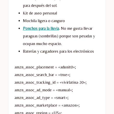
para después del sol.
Kit de aseo personal
Mochila ligera o canguro
Ponchos para la lluvia
. No me gusta llevar
paraguas (sombrillas) porque son pesadas y
ocupan mucho espacio.
Baterías y cargadores para los electrónicos
amzn_assoc_placement = «adunit0»;
amzn_assoc_search_bar = «true»;
amzn_assoc_tracking_id = «vivirlatina-20»;
amzn_assoc_ad_mode = «manual»;
amzn_assoc_ad_type = «smart»;
amzn_assoc_marketplace = «amazon»;
amzn_assoc_region = «US»;