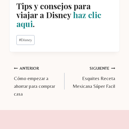
Tips y consejos para
viajar a Disney
haz clic
aqui
.
Etiquetas
#
Disney
de
la
entrada:
Navegación
ANTERIOR
SIGUIENTE
Cómo empezar a
Esquites Receta
de
ahorrar para comprar
Mexicana Súper Facil
entradas
casa