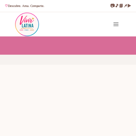
📷
🎵
📘
📌
▶️
Descubre. Ama. Comparte.
Saltar
al
contenido