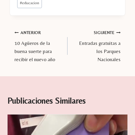
#
educacion
de
la
entrada:
Navegación
ANTERIOR
SIGUIENTE
10 Agüeros de la
Entradas gratuitas a
de
buena suerte para
los Parques
entradas
recibir el nuevo año
Nacionales
Publicaciones Similares