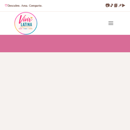
📷
🎵
📘
📌
▶️
Descubre. Ama. Comparte.
Saltar
al
contenido