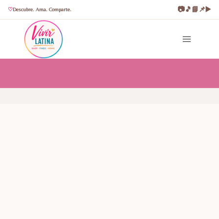
📷
🎵
📘
📌
▶️
Descubre. Ama. Comparte.
Saltar
al
contenido