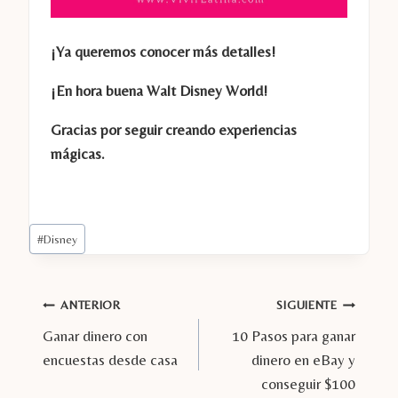
¡Ya queremos conocer más detalles!
¡En hora buena Walt Disney World!
Gracias por seguir creando experiencias
mágicas.
Etiquetas
#
Disney
de
la
entrada:
Navegación
ANTERIOR
SIGUIENTE
Ganar dinero con
10 Pasos para ganar
de
encuestas desde casa
dinero en eBay y
entradas
conseguir $100