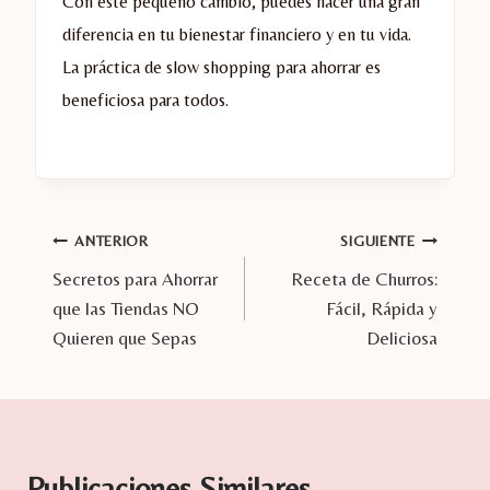
Con este pequeño cambio, puedes hacer una gran
diferencia en tu bienestar financiero y en tu vida.
La práctica de slow shopping para ahorrar es
beneficiosa para todos.
Navegación
ANTERIOR
SIGUIENTE
Secretos para Ahorrar
Receta de Churros:
de
que las Tiendas NO
Fácil, Rápida y
entradas
Quieren que Sepas
Deliciosa
Publicaciones Similares