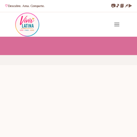
📷
🎵
📘
📌
▶️
Descubre. Ama. Comparte.
Saltar
al
contenido