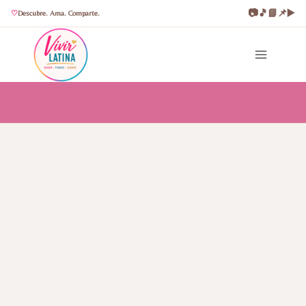
📷
🎵
📘
📌
▶️
Descubre. Ama. Comparte.
Saltar
al
contenido