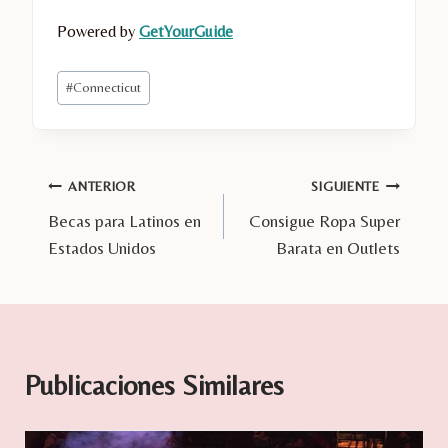
Powered by
GetYourGuide
Etiquetas
#
Connecticut
de
la
entrada:
Navegación
ANTERIOR
SIGUIENTE
Becas para Latinos en
Consigue Ropa Super
de
Estados Unidos
Barata en Outlets
entradas
Publicaciones Similares